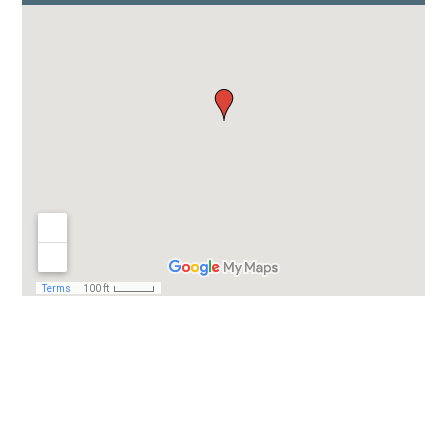
Valfler
Czujniki
NOX
AdBlue