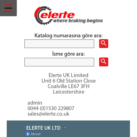
Menü
ANASAYFA
KURUMSAL
Katalog numarasına göre ara:
ONLİNE
search
KATALOG
İsme göre ara:
İLETİŞİM
search
Kategoriler
Elerte UK Limited
Kaliper
Unit 6 Old Station Close
Coalville LE67 3FH
Taşıyıcı
Leicestershire
Kaliper
admin
Kaliper
Tamir
0044 (0)1530 229807
Takımları
sales@elerte.co.uk
İmdatlı
Fren
Körükleri